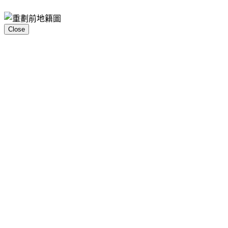
Close
分享此頁面
上一篇
下一篇
附件：
重劃前地籍圖.jpg
ABOUT
US
團隊介紹 2
專題文章 2
最新訊息 5
桃園市平
鎮區長安貨物轉運中心自辦市地重劃區
活動紀事 3
重劃會